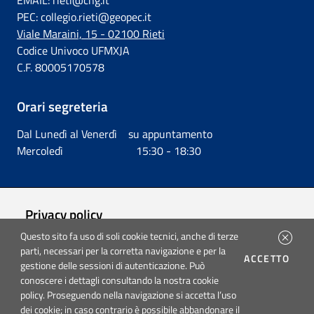
PEC: collegio.rieti@geopec.it
Viale Maraini, 15 - 02100 Rieti
Codice Univoco UFMXJA
C.F. 80005170578
Orari segreteria
Dal Lunedì al Venerdì su appuntamento
Mercoledì 15:30 - 18:30
Privacy policy
Questo sito fa uso di soli cookie tecnici, anche di terze
Cookie policy
parti, necessari per la corretta navigazione e per la
I CO
ACCETTO
gestione delle sessioni di autenticazione. Può
Accessibilità
conoscere i dettagli consultando la nostra cookie
policy. Proseguendo nella navigazione si accetta l’uso
dei cookie; in caso contrario è possibile abbandonare il